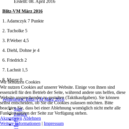
Erstellt: 08. April 2016
Blitz-VM März 2016
1. Adamczyk 7 Punkte
2. Tucholke 5
3. P.Weber 4,5
4. Diehl, Dohne je 4
6. Friedrich 2
7. Lachnit 1,5
8. Mayer 0
Wir benutzen Cookies
Wir nutzen Cookies auf unserer Website. Einige von ihnen sind
essenziell für den Betrieb der Seite, während andere uns helfen, diese
Website ansprechender zu gestalten (Taktikaufgaben). Sie können
Weiterlesen: Blitz-VM März 2016
selbst entscheiden, ob Sie die Cookies zulassen möchten. Bitte
beachten Sie, dass bei einer Ablehnung womöglich nicht mehr alle
Start
Funktionalitäten der Seite zur Verfügung stehen.
Zurück
Akzeptieren
Ablehnen
27
Weitere Informationen
|
Impressum
28