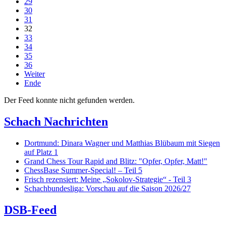
29
30
31
32
33
34
35
36
Weiter
Ende
Der Feed konnte nicht gefunden werden.
Schach Nachrichten
Dortmund: Dinara Wagner und Matthias Blübaum mit Siegen
auf Platz 1
Grand Chess Tour Rapid and Blitz: "Opfer, Opfer, Matt!"
ChessBase Summer-Special! – Teil 5
Frisch rezensiert: Meine „Sokolov-Strategie“ - Teil 3
Schachbundesliga: Vorschau auf die Saison 2026/27
DSB-Feed